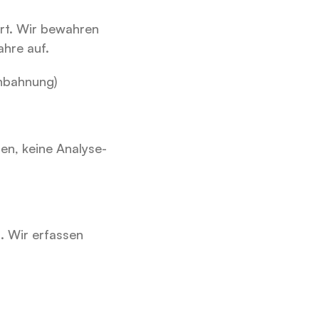
t. Wir bewahren 
hre auf.
anbahnung)
ien, keine Analyse-
s
. Wir erfassen 