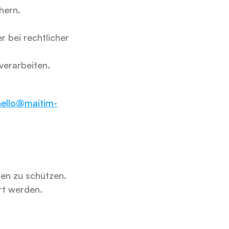
hern.
 bei rechtlicher 
verarbeiten.
hello@maitim-
n zu schützen. 
rt werden.