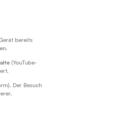
erät bereits 
en.
alte
 (YouTube-
ert.
orm). Der Besuch 
erer.