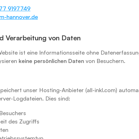
577 9197749
im-hannover.de
nd Verarbeitung von Daten
Website ist eine Informationsseite ohne Datenerfassun
ysieren 
keine persönlichen Daten
 von Besuchern.
peichert unser Hosting-Anbieter (all-inkl.com) automa
rver-Logdateien. Dies sind:
 Besuchers
it des Zugriffs
iten
etriebssystemtyp